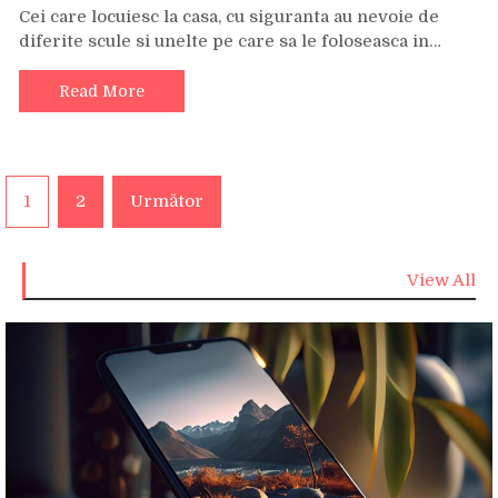
Cei care locuiesc la casa, cu siguranta au nevoie de
diferite scule si unelte pe care sa le foloseasca in…
Read More
Paginație
1
2
Următor
articole
View All