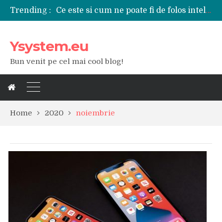
Trending :
Tipuri de polizoare de care este nevoie intr-un atelier
Utilizarea diferitelor jucarii sexuale in viata de cuplu
De ce poate fi riscant consumul de bauturi alcoolice?
Ysystem.eu
Ce marca auto sa aleg dintre Mercedes, Audi si BMW?
Merita sa aleg un gard din fier forjat pentru curtea casei?
Bun venit pe cel mai cool blog!
Cele mai bune smartphone-uri lansate in anul 2024
Modul in care a evoluat tehnologia in ultimul secol
Ce scule si unelte sunt necesare intr-un service auto?
iPhone 16Pro Max sau Samsung Galaxy S24 Ultra?
Home
2020
noiembrie