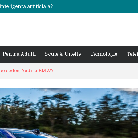
inteligenta artificiala?
voie intr-un atelier
ale in viata de cuplu
 bauturi alcoolice?
cedes, Audi si BMW?
rjat pentru curtea casei?
sate in anul 2024
 in ultimul secol
Pentru Adulti
Scule & Unelte
Tehnologie
Tele
ntr-un service auto?
laxy S24 Ultra?
Mercedes, Audi si BMW?