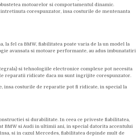
obustetea motoarelor si comportamentul dinamic.
e intretinuta corespunzator, insa costurile de mentenanta
, la fel ca BMW, fiabilitatea poate varia de la un model la
logie avansata si motoare performante, au adus imbunatatiri
ntegrala) si tehnologiile electronice complexe pot necesita
de reparatii ridicate daca nu sunt ingrijite corespunzator.
 insa costurile de reparatie pot fi ridicate, in special la
ructiei si durabilitate. In ceea ce priveste fiabilitatea,
BMW si Audi in ultimii ani, in special datorita accentului
 Insa, si in cazul Mercedes, fiabilitatea depinde mult de