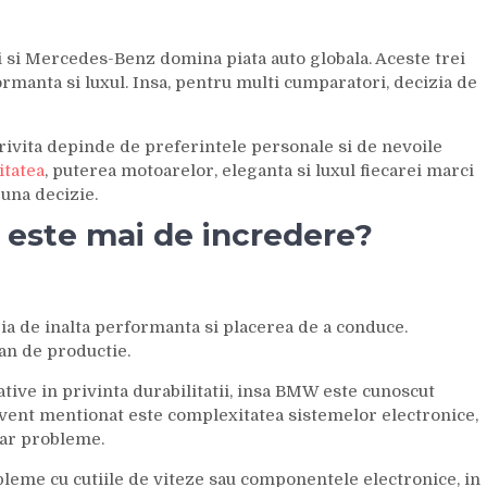
si Mercedes-Benz domina piata auto globala. Aceste trei
manta si luxul. Insa, pentru multi cumparatori, decizia de
trivita depinde de preferintele personale si de nevoile
litatea
, puterea motoarelor, eleganta si luxul fiecarei marci
buna decizie.
a este mai de incredere?
a de inalta performanta si placerea de a conduce.
an de productie.
tive in privinta durabilitatii, insa BMW este cunoscut
cvent mentionat este complexitatea sistemelor electronice,
par probleme.
leme cu cutiile de viteze sau componentele electronice, in