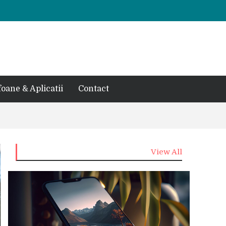
foane & Aplicatii
Contact
View All