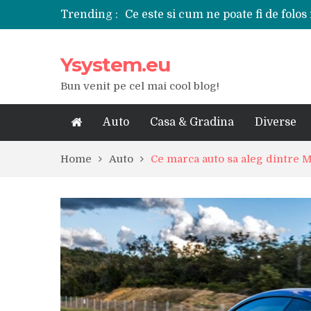
Trending :
Ce este si cum ne poate fi de folos 
Tipuri de polizoare de care este ne
Utilizarea diferitelor jucarii sexu
Ysystem.eu
De ce poate fi riscant consumul de
Ce marca auto sa aleg dintre Mer
Bun venit pe cel mai cool blog!
Merita sa aleg un gard din fier fo
Cele mai bune smartphone-uri lan
Modul in care a evoluat tehnologia
Auto
Casa & Gradina
Diverse
Ce scule si unelte sunt necesare i
iPhone 16Pro Max sau Samsung Ga
Home
Auto
Ce marca auto sa aleg dintre 