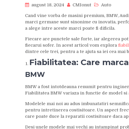
august 18, 2024
CMIonut
Auto
Cand vine vorba de masini premium, BMW, Audi 
marci germane sunt sinonime cu inovatia, perfor
a alege intre aceste marci poate fi dificila.
Fiecare are punctele sale forte, iar alegerea po
fiecarui sofer. In acest articol vom explora
fiabi
dintre cele trei, pentru a te ajuta sa iei cea mai 
Fiabilitatea: Care marc
BMW
BMW a fost intotdeauna renumit pentru ingineri
Fiabilitatea BMW variaza in functie de model si 
Modelele mai noi au adus imbunatatiri semnifica
pentru intretinerea costisitoare. Un aspect fre
care poate duce la reparatii costisitoare daca a
Desi unele modele mai vechi au intampinat prob