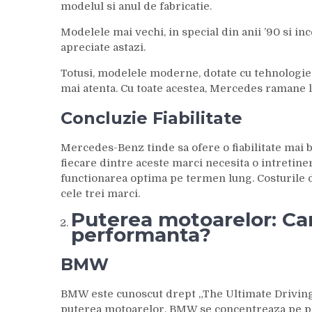
modelul si anul de fabricatie.
Modelele mai vechi, in special din anii ’90 si in
apreciate astazi.
Totusi, modelele moderne, dotate cu tehnologie 
mai atenta. Cu toate acestea, Mercedes ramane li
Concluzie Fiabilitate
Mercedes-Benz tinde sa ofere o fiabilitate mai 
fiecare dintre aceste marci necesita o intretin
functionarea optima pe termen lung. Costurile de
cele trei marci.
Puterea motoarelor: Ca
performanta?
BMW
BMW este cunoscut drept „The Ultimate Driving M
puterea motoarelor. BMW se concentreaza pe p