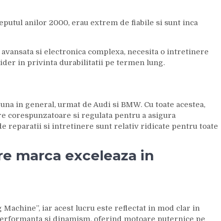
ceputul anilor 2000, erau extrem de fiabile si sunt inca
avansata si electronica complexa, necesita o intretinere
der in privinta durabilitatii pe termen lung.
buna in general, urmat de Audi si BMW. Cu toate acestea,
ere corespunzatoare si regulata pentru a asigura
 reparatii si intretinere sunt relativ ridicate pentru toate
re marca exceleaza in
achine”, iar acest lucru este reflectat in mod clar in
erformanta si dinamism, oferind motoare puternice pe