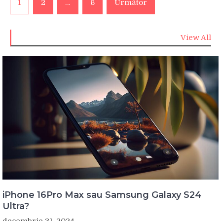
1
2
…
6
Următor
articole
View All
iPhone 16Pro Max sau Samsung Galaxy S24
Ultra?