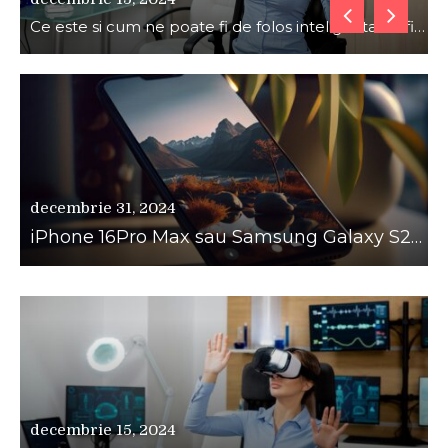
Ce este si cum ne poate fi de folos inteligenta artificiala?
Tipuri de polizoare de care este nevoie intr-un atelier
U
decembrie 31, 2024
iPhone 16Pro Max sau Samsung Galaxy S24 Ultra?
decembrie 15, 2024