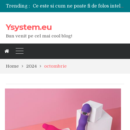
Ce este si cum ne poate fi de folos inteligenta artificiala?
Trending :
Tipuri de polizoare de care este nevoie intr-un atelier
Utilizarea diferitelor jucarii sexuale in viata de cuplu
De ce poate fi riscant consumul de bauturi alcoolice?
Ysystem.eu
Ce marca auto sa aleg dintre Mercedes, Audi si BMW?
Merita sa aleg un gard din fier forjat pentru curtea casei?
Bun venit pe cel mai cool blog!
Cele mai bune smartphone-uri lansate in anul 2024
Modul in care a evoluat tehnologia in ultimul secol
Ce scule si unelte sunt necesare intr-un service auto?
iPhone 16Pro Max sau Samsung Galaxy S24 Ultra?
Home
2024
octombrie