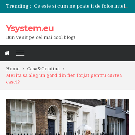
Trending :
Tipuri de polizoare de care este nevoie intr-un atelier
Utilizarea diferitelor jucarii sexuale in viata de cuplu
De ce poate fi riscant consumul de bauturi alcoolice?
Ysystem.eu
Ce marca auto sa aleg dintre Mercedes, Audi si BMW?
Merita sa aleg un gard din fier forjat pentru curtea casei?
Bun venit pe cel mai cool blog!
Cele mai bune smartphone-uri lansate in anul 2024
Modul in care a evoluat tehnologia in ultimul secol
Ce scule si unelte sunt necesare intr-un service auto?
iPhone 16Pro Max sau Samsung Galaxy S24 Ultra?
Home
Casa&Gradina
Merita sa aleg un gard din fier forjat pentru curtea
casei?