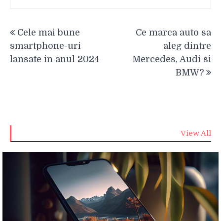
Navigare
Cele mai bune
Ce marca auto sa
în
smartphone-uri
aleg dintre
articole
lansate in anul 2024
Mercedes, Audi si
BMW?
View All