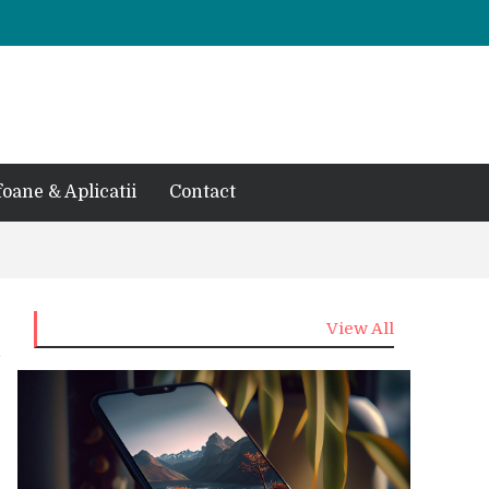
foane & Aplicatii
Contact
View All