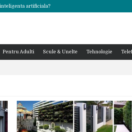
inteligenta artificiala?
voie intr-un atelier
ale in viata de cuplu
 bauturi alcoolice?
cedes, Audi si BMW?
rjat pentru curtea casei?
sate in anul 2024
 in ultimul secol
Pentru Adulti
Scule & Unelte
Tehnologie
Tele
ntr-un service auto?
laxy S24 Ultra?