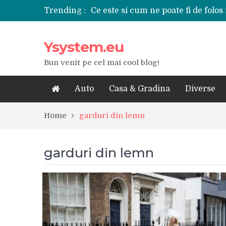
Trending :
Ce este si cum ne poate fi de folos 
Tipuri de polizoare de care este ne
Utilizarea diferitelor jucarii sexu
Ysystem.eu
De ce poate fi riscant consumul de
Ce marca auto sa aleg dintre Mer
Bun venit pe cel mai cool blog!
Merita sa aleg un gard din fier fo
Cele mai bune smartphone-uri lan
Modul in care a evoluat tehnologia
Auto
Casa & Gradina
Diverse
Ce scule si unelte sunt necesare i
iPhone 16Pro Max sau Samsung Ga
Home
garduri din lemn
garduri din lemn