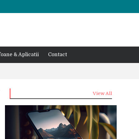
foane & Aplicatii
Contact
View All