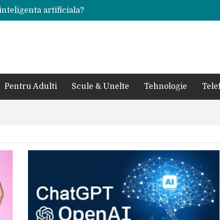
inteligenta artificiala?
voie intr-un atelier
ale in viata de cuplu
 bauturi alcoolice?
cedes, Audi si BMW?
rjat pentru curtea casei?
sate in anul 2024
 in ultimul secol
Pentru Adulti
Scule & Unelte
Tehnologie
Tele
ntr-un service auto?
laxy S24 Ultra?