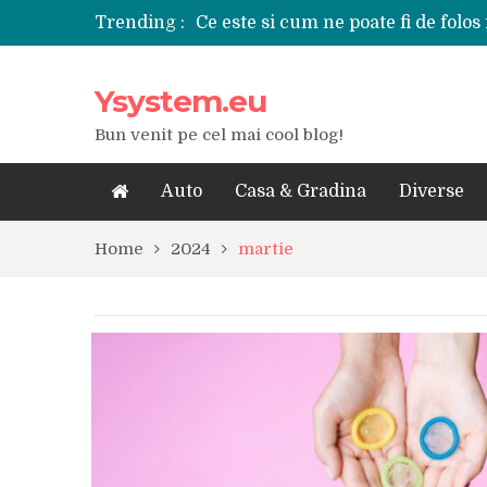
Trending :
Ce este si cum ne poate fi de folos 
Tipuri de polizoare de care este ne
Utilizarea diferitelor jucarii sexu
Ysystem.eu
De ce poate fi riscant consumul de
Ce marca auto sa aleg dintre Mer
Bun venit pe cel mai cool blog!
Merita sa aleg un gard din fier fo
Cele mai bune smartphone-uri lan
Modul in care a evoluat tehnologia
Auto
Casa & Gradina
Diverse
Ce scule si unelte sunt necesare i
iPhone 16Pro Max sau Samsung Ga
Home
2024
martie