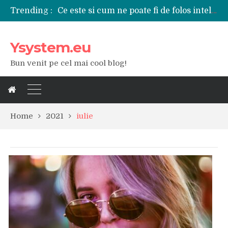
Ce este si cum ne poate fi de folos inteligenta artificiala?
Trending :
Tipuri de polizoare de care este nevoie intr-un atelier
Utilizarea diferitelor jucarii sexuale in viata de cuplu
De ce poate fi riscant consumul de bauturi alcoolice?
Ysystem.eu
Ce marca auto sa aleg dintre Mercedes, Audi si BMW?
Merita sa aleg un gard din fier forjat pentru curtea casei?
Bun venit pe cel mai cool blog!
Cele mai bune smartphone-uri lansate in anul 2024
Modul in care a evoluat tehnologia in ultimul secol
Ce scule si unelte sunt necesare intr-un service auto?
iPhone 16Pro Max sau Samsung Galaxy S24 Ultra?
Home
2021
iulie