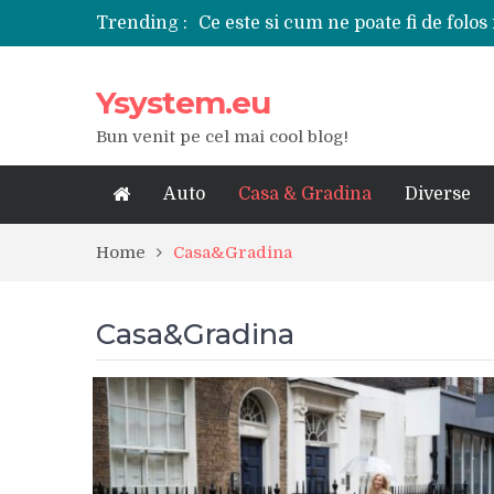
Trending :
Ce este si cum ne poate fi de folos 
Tipuri de polizoare de care este ne
Utilizarea diferitelor jucarii sexu
Ysystem.eu
De ce poate fi riscant consumul de
Ce marca auto sa aleg dintre Mer
Bun venit pe cel mai cool blog!
Merita sa aleg un gard din fier fo
Cele mai bune smartphone-uri lan
Modul in care a evoluat tehnologia
Auto
Casa & Gradina
Diverse
Ce scule si unelte sunt necesare i
iPhone 16Pro Max sau Samsung Ga
Home
Casa&Gradina
Casa&Gradina