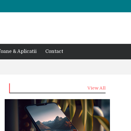
foane & Aplicatii
Contact
View All