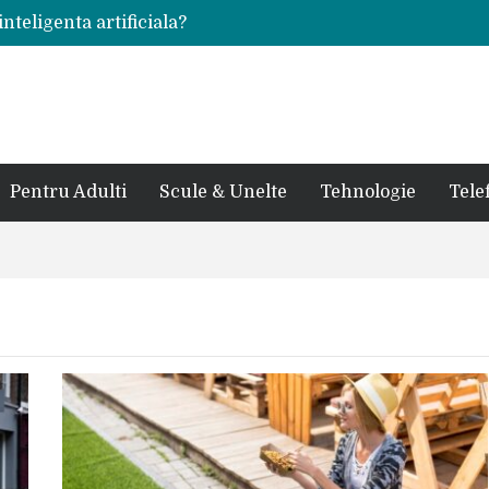
inteligenta artificiala?
voie intr-un atelier
ale in viata de cuplu
 bauturi alcoolice?
cedes, Audi si BMW?
rjat pentru curtea casei?
sate in anul 2024
 in ultimul secol
Pentru Adulti
Scule & Unelte
Tehnologie
Tele
ntr-un service auto?
laxy S24 Ultra?