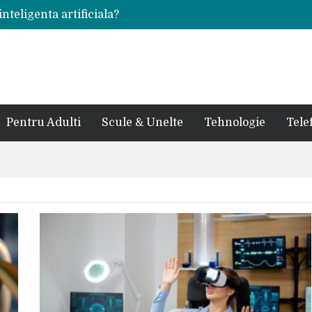
inteligenta artificiala?
voie intr-un atelier
ale in viata de cuplu
 bauturi alcoolice?
cedes, Audi si BMW?
rjat pentru curtea casei?
sate in anul 2024
 in ultimul secol
Pentru Adulti
Scule & Unelte
Tehnologie
Tele
ntr-un service auto?
laxy S24 Ultra?