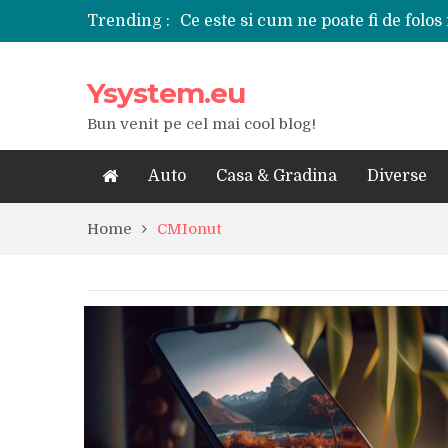
Trending :
Ce este si cum ne poate fi de folos 
Tipuri de polizoare de care este ne
Utilizarea diferitelor jucarii sexu
Ysystem.eu
De ce poate fi riscant consumul de
Ce marca auto sa aleg dintre Mer
Bun venit pe cel mai cool blog!
Merita sa aleg un gard din fier fo
Cele mai bune smartphone-uri lan
Modul in care a evoluat tehnologia
Auto
Casa & Gradina
Diverse
Ce scule si unelte sunt necesare i
iPhone 16Pro Max sau Samsung Ga
Home
CMIonut