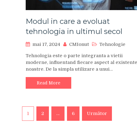
Modul in care a evoluat
tehnologia in ultimul secol
mai 17, 2024
CMIonut
Tehnologie
Tehnologia este o parte integranta a vietii
moderne, influentand fiecare aspect al existente
noastre. De la simpla utilizare a unui…
Read More
Paginație
1
2
…
6
Următor
articole