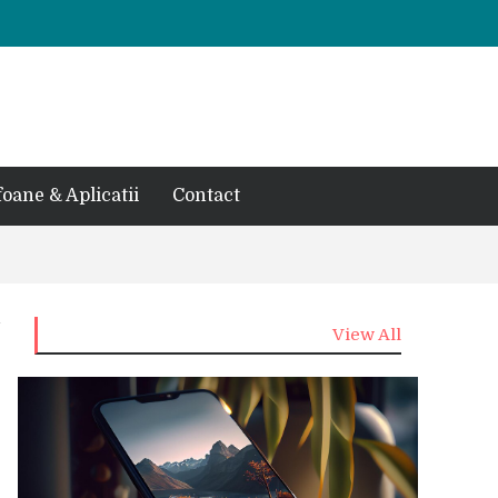
foane & Aplicatii
Contact
View All