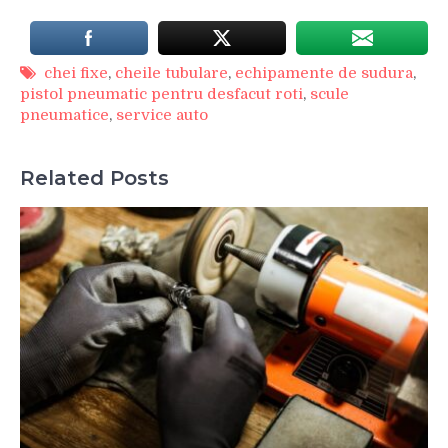
chei fixe
,
cheile tubulare
,
echipamente de sudura
,
pistol pneumatic pentru desfacut roti
,
scule
pneumatice
,
service auto
Related Posts