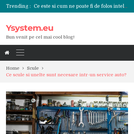
Trending :
Tipuri de polizoare de care este nevoie intr-un atelier
Utilizarea diferitelor jucarii sexuale in viata de cuplu
De ce poate fi riscant consumul de bauturi alcoolice?
Ysystem.eu
Ce marca auto sa aleg dintre Mercedes, Audi si BMW?
Merita sa aleg un gard din fier forjat pentru curtea casei?
Bun venit pe cel mai cool blog!
Cele mai bune smartphone-uri lansate in anul 2024
Modul in care a evoluat tehnologia in ultimul secol
Ce scule si unelte sunt necesare intr-un service auto?
iPhone 16Pro Max sau Samsung Galaxy S24 Ultra?
Home
Scule
Ce scule si unelte sunt necesare intr-un service auto?