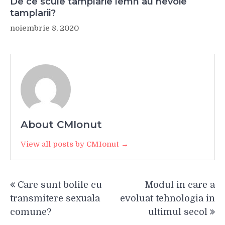
De ce scule tamplarie lemn au nevoie
tamplarii?
noiembrie 8, 2020
About CMIonut
View all posts by CMIonut →
Navigare
Care sunt bolile cu
Modul in care a
în
transmitere sexuala
evoluat tehnologia in
articole
comune?
ultimul secol