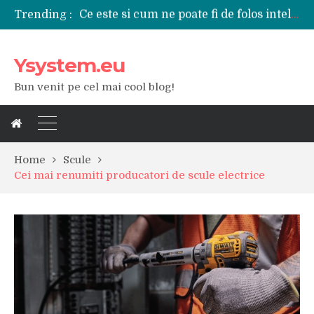
Trending :
Tipuri de polizoare de care este nevoie intr-un atelier
Utilizarea diferitelor jucarii sexuale in viata de cuplu
De ce poate fi riscant consumul de bauturi alcoolice?
Ysystem.eu
Ce marca auto sa aleg dintre Mercedes, Audi si BMW?
Merita sa aleg un gard din fier forjat pentru curtea casei?
Bun venit pe cel mai cool blog!
Cele mai bune smartphone-uri lansate in anul 2024
Modul in care a evoluat tehnologia in ultimul secol
Ce scule si unelte sunt necesare intr-un service auto?
iPhone 16Pro Max sau Samsung Galaxy S24 Ultra?
Home
Scule
Cei mai renumiti producatori de scule electrice