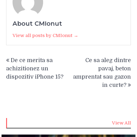
About CMIonut
View all posts by CMIonut →
Navigare
De ce merita sa
Ce sa aleg dintre
în
achizitionez un
pavaj, beton
articole
dispozitiv iPhone 15?
amprentat sau gazon
in curte?
View All