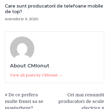
Care sunt producatorii de telefoane mobile
de top?
noiembrie 8, 2020
About CMIonut
View all posts by CMIonut →
Navigare
De ce prefera
Cei mai renumiti
în
multe femei sa se
producatori de scule
articole
masturbeze?
electrice