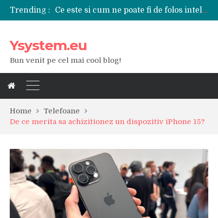
Trending :
Tipuri de polizoare de care este nevoie intr-un atelier
Utilizarea diferitelor jucarii sexuale in viata de cuplu
De ce poate fi riscant consumul de bauturi alcoolice?
Ysystem.eu
Ce marca auto sa aleg dintre Mercedes, Audi si BMW?
Merita sa aleg un gard din fier forjat pentru curtea casei?
Bun venit pe cel mai cool blog!
Cele mai bune smartphone-uri lansate in anul 2024
Modul in care a evoluat tehnologia in ultimul secol
Ce scule si unelte sunt necesare intr-un service auto?
iPhone 16Pro Max sau Samsung Galaxy S24 Ultra?
Home
Telefoane
De ce merita sa achizitionez un dispozitiv iPhone 15?