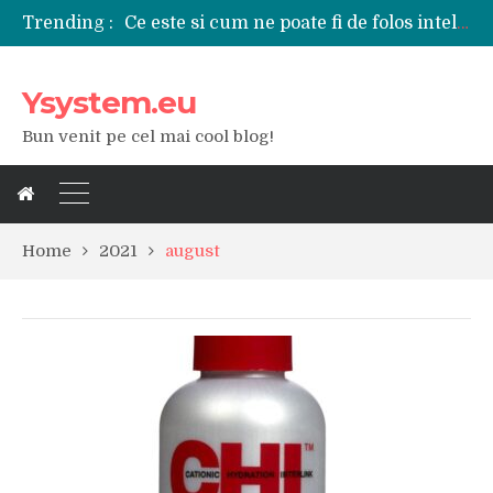
Ce este si cum ne poate fi de folos inteligenta artificiala?
Trending :
Tipuri de polizoare de care este nevoie intr-un atelier
Utilizarea diferitelor jucarii sexuale in viata de cuplu
De ce poate fi riscant consumul de bauturi alcoolice?
Ysystem.eu
Ce marca auto sa aleg dintre Mercedes, Audi si BMW?
Merita sa aleg un gard din fier forjat pentru curtea casei?
Bun venit pe cel mai cool blog!
Cele mai bune smartphone-uri lansate in anul 2024
Modul in care a evoluat tehnologia in ultimul secol
Ce scule si unelte sunt necesare intr-un service auto?
iPhone 16Pro Max sau Samsung Galaxy S24 Ultra?
Home
2021
august