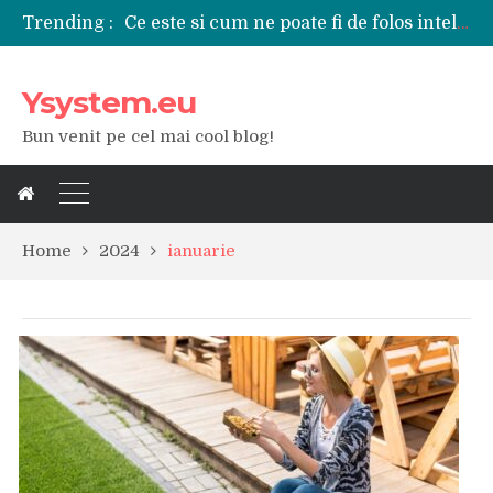
Ce este si cum ne poate fi de folos inteligenta artificiala?
Trending :
Tipuri de polizoare de care este nevoie intr-un atelier
Utilizarea diferitelor jucarii sexuale in viata de cuplu
De ce poate fi riscant consumul de bauturi alcoolice?
Ysystem.eu
Ce marca auto sa aleg dintre Mercedes, Audi si BMW?
Merita sa aleg un gard din fier forjat pentru curtea casei?
Bun venit pe cel mai cool blog!
Cele mai bune smartphone-uri lansate in anul 2024
Modul in care a evoluat tehnologia in ultimul secol
Ce scule si unelte sunt necesare intr-un service auto?
iPhone 16Pro Max sau Samsung Galaxy S24 Ultra?
Home
2024
ianuarie