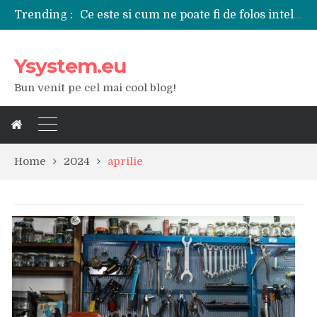
Ce este si cum ne poate fi de folos inteligenta artificiala?
Trending :
Tipuri de polizoare de care este nevoie intr-un atelier
Utilizarea diferitelor jucarii sexuale in viata de cuplu
Ysystem.eu
De ce poate fi riscant consumul de bauturi alcoolice?
Ce marca auto sa aleg dintre Mercedes, Audi si BMW?
Bun venit pe cel mai cool blog!
Merita sa aleg un gard din fier forjat pentru curtea casei?
Cele mai bune smartphone-uri lansate in anul 2024
Modul in care a evoluat tehnologia in ultimul secol
Ce scule si unelte sunt necesare intr-un service auto?
iPhone 16Pro Max sau Samsung Galaxy S24 Ultra?
Home
2024
aprilie