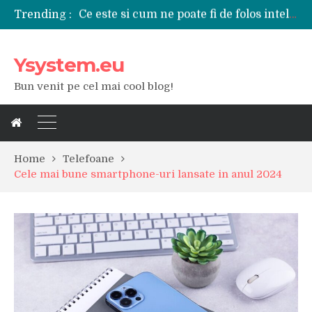
Trending :
Tipuri de polizoare de care este nevoie intr-un atelier
Utilizarea diferitelor jucarii sexuale in viata de cuplu
De ce poate fi riscant consumul de bauturi alcoolice?
Ysystem.eu
Ce marca auto sa aleg dintre Mercedes, Audi si BMW?
Merita sa aleg un gard din fier forjat pentru curtea casei?
Bun venit pe cel mai cool blog!
Cele mai bune smartphone-uri lansate in anul 2024
Modul in care a evoluat tehnologia in ultimul secol
Ce scule si unelte sunt necesare intr-un service auto?
iPhone 16Pro Max sau Samsung Galaxy S24 Ultra?
Home
Telefoane
Cele mai bune smartphone-uri lansate in anul 2024