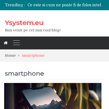
Trending :
Tipuri de polizoare de care este nevoie intr-un atelier
Utilizarea diferitelor jucarii sexuale in viata de cuplu
De ce poate fi riscant consumul de bauturi alcoolice?
Ysystem.eu
Ce marca auto sa aleg dintre Mercedes, Audi si BMW?
Merita sa aleg un gard din fier forjat pentru curtea casei?
Bun venit pe cel mai cool blog!
Cele mai bune smartphone-uri lansate in anul 2024
Modul in care a evoluat tehnologia in ultimul secol
Ce scule si unelte sunt necesare intr-un service auto?
iPhone 16Pro Max sau Samsung Galaxy S24 Ultra?
Home
smartphone
smartphone