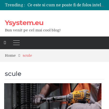
Ce este si cum ne poate fi de folos inteligenta artificiala?
Trending :
Tipuri de polizoare de care este nevoie intr-un atelier
Utilizarea diferitelor jucarii sexuale in viata de cuplu
De ce poate fi riscant consumul de bauturi alcoolice?
Ysystem.eu
Ce marca auto sa aleg dintre Mercedes, Audi si BMW?
Merita sa aleg un gard din fier forjat pentru curtea casei?
Bun venit pe cel mai cool blog!
Cele mai bune smartphone-uri lansate in anul 2024
Modul in care a evoluat tehnologia in ultimul secol
Ce scule si unelte sunt necesare intr-un service auto?
iPhone 16Pro Max sau Samsung Galaxy S24 Ultra?
Home
scule
scule