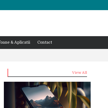
foane & Aplicatii
Contact
View All