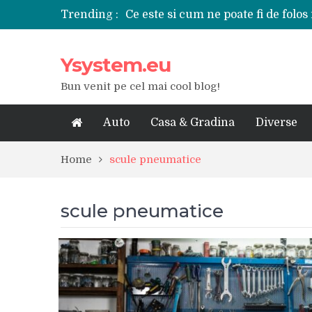
Trending :
Ce este si cum ne poate fi de folos 
Tipuri de polizoare de care este ne
Utilizarea diferitelor jucarii sexu
Ysystem.eu
De ce poate fi riscant consumul de
Ce marca auto sa aleg dintre Mer
Bun venit pe cel mai cool blog!
Merita sa aleg un gard din fier fo
Cele mai bune smartphone-uri lan
Modul in care a evoluat tehnologia
Auto
Casa & Gradina
Diverse
Ce scule si unelte sunt necesare i
iPhone 16Pro Max sau Samsung Ga
Home
scule pneumatice
scule pneumatice