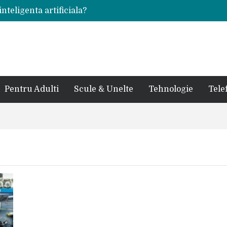
inteligenta artificiala?
voie intr-un atelier
ale in viata de cuplu
 bauturi alcoolice?
cedes, Audi si BMW?
rjat pentru curtea casei?
sate in anul 2024
 in ultimul secol
Pentru Adulti
Scule & Unelte
Tehnologie
Tele
ntr-un service auto?
laxy S24 Ultra?