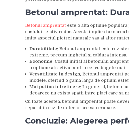
Betonul amprentat: Dura
Betonul amprentat
este o alta optiune populara 
costului relativ redus. Acesta implica turnarea 
imita aspectul pietrei naturale sau al altor mate
Durabilitate:
Betonul amprentat este rezistent
extreme, precum inghetul si caldura intensa.
Economie:
Costul initial al betonului amprenta
o optiune atractiva pentru cei cu bugete mai r
Versatilitate in design:
Betonul amprentat poat
modele, oferind o gama larga de optiuni estet
Mai putina intretinere:
In general, betonul a
deoarece nu exista spatii intre placi care sa n
Cu toate acestea, betonul amprentat poate deveni 
reparat in caz de deteriorare sau crapare.
Concluzie: Alegerea perf