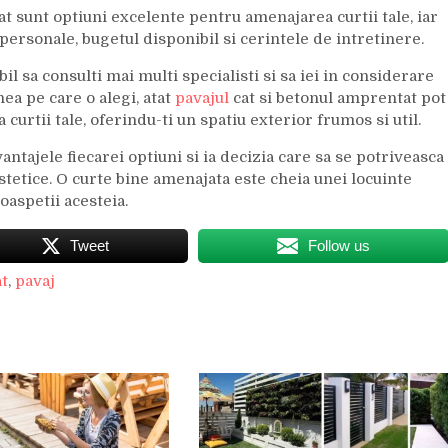
at sunt optiuni excelente pentru amenajarea curtii tale, iar
personale, bugetul disponibil si cerintele de intretinere.
il sa consulti mai multi specialisti si sa iei in considerare
ea pe care o alegi, atat
pavajul
cat si betonul amprentat pot
curtii tale, oferindu-ti un spatiu exterior frumos si util.
antajele fiecarei optiuni si ia decizia care sa se potriveasca
estetice. O curte bine amenajata este cheia unei locuinte
oaspetii acesteia.
Tweet
Follow us
t
,
pavaj