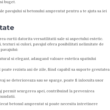
si buget.
ale pavajului si betonului amprentat pentru a te ajuta sa iei
etate
 curtii datorita versatilitatii sale si aspectului estetic.
texturi si culori, pavajul ofera posibilitati nelimitate de
 pavajului:
tural si elegant, adaugand valoare estetica spatiului
 poate rezista ani de zile, fiind capabil sa suporte greutatea
vaj se deterioreaza sau se sparge, poate fi inlocuita usor
aj permit scurgerea apei, contribuind la prevenirea
nundatii.
r decat betonul amprentat si poate necesita intretinere