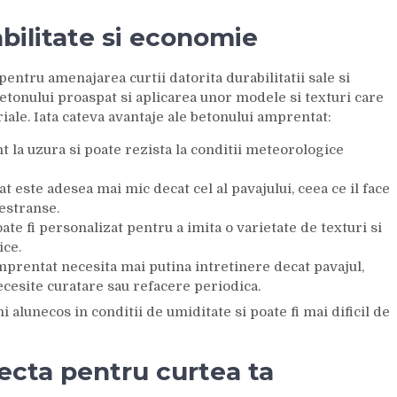
bilitate si economie
pentru amenajarea curtii datorita durabilitatii sale si
betonului proaspat si aplicarea unor modele si texturi care
riale. Iata cateva avantaje ale betonului amprentat:
 la uzura si poate rezista la conditii meteorologice
t este adesea mai mic decat cel al pavajului, ceea ce il face
estranse.
e fi personalizat pentru a imita o varietate de texturi si
ice.
mprentat necesita mai putina intretinere decat pavajul,
ecesite curatare sau refacere periodica.
alunecos in conditii de umiditate si poate fi mai dificil de
ecta pentru curtea ta