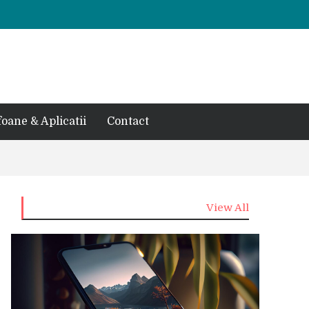
foane & Aplicatii
Contact
View All