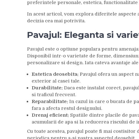
preferintele personale, estetica, functionalitate 
In acest articol, vom explora diferitele aspecte 
decizia cea mai potrivita.
Pavajul: Eleganta si vari
Pavajul este o optiune populara pentru amenajarea
Disponibil intr-o varietate de forme, dimensiuni, 
personalizare si design. Iata cateva avantaje ale
Estetica deosebita:
Pavajul ofera un aspect na
exterior al casei tale.
Durabilitate:
Daca este instalat corect, pavajul
si traficul frecvent.
Reparabilitate:
In cazul in care o bucata de pa
fara a afecta restul designului.
Drenaj eficient:
Spatiile dintre placile de pav
acumularii de apa si la reducerea riscului de i
Cu toate acestea, pavajul poate fi mai costisito
periodica pentru a-si pastra aspectul deosebit.