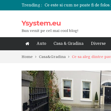
Trending :
Ce este si cum ne poate fi de folos 
Tipuri de polizoare de care este ne
Utilizarea diferitelor jucarii sexu
Ysystem.eu
De ce poate fi riscant consumul de
Ce marca auto sa aleg dintre Mer
Bun venit pe cel mai cool blog!
Merita sa aleg un gard din fier fo
Cele mai bune smartphone-uri lan
Modul in care a evoluat tehnologia
Auto
Casa & Gradina
Diverse
Ce scule si unelte sunt necesare i
iPhone 16Pro Max sau Samsung Ga
Home
Casa&Gradina
Ce sa aleg dintre pav