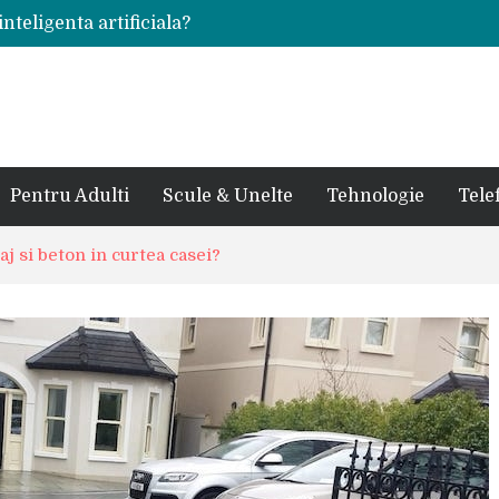
inteligenta artificiala?
voie intr-un atelier
ale in viata de cuplu
 bauturi alcoolice?
cedes, Audi si BMW?
rjat pentru curtea casei?
sate in anul 2024
 in ultimul secol
Pentru Adulti
Scule & Unelte
Tehnologie
Tele
ntr-un service auto?
laxy S24 Ultra?
aj si beton in curtea casei?