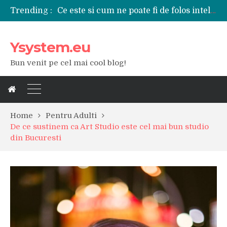
Trending :
Tipuri de polizoare de care este nevoie intr-un atelier
Utilizarea diferitelor jucarii sexuale in viata de cuplu
De ce poate fi riscant consumul de bauturi alcoolice?
Ysystem.eu
Ce marca auto sa aleg dintre Mercedes, Audi si BMW?
Merita sa aleg un gard din fier forjat pentru curtea casei?
Bun venit pe cel mai cool blog!
Cele mai bune smartphone-uri lansate in anul 2024
Modul in care a evoluat tehnologia in ultimul secol
Ce scule si unelte sunt necesare intr-un service auto?
iPhone 16Pro Max sau Samsung Galaxy S24 Ultra?
Home
Pentru Adulti
De ce sustinem ca Art Studio este cel mai bun studio
din Bucuresti