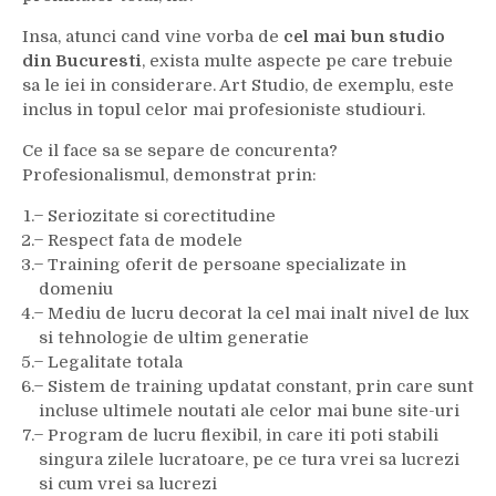
Insa, atunci cand vine vorba de
cel mai bun studio
din Bucuresti
, exista multe aspecte pe care trebuie
sa le iei in considerare. Art Studio, de exemplu, este
inclus in topul celor mai profesioniste studiouri.
Ce il face sa se separe de concurenta?
Profesionalismul, demonstrat prin:
̶ Seriozitate si corectitudine
̶ Respect fata de modele
̶ Training oferit de persoane specializate in
domeniu
̶ Mediu de lucru decorat la cel mai inalt nivel de lux
si tehnologie de ultim generatie
̶ Legalitate totala
̶ Sistem de training updatat constant, prin care sunt
incluse ultimele noutati ale celor mai bune site-uri
̶ Program de lucru flexibil, in care iti poti stabili
singura zilele lucratoare, pe ce tura vrei sa lucrezi
si cum vrei sa lucrezi