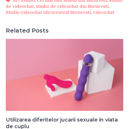
Art Studio
,
Cel mai bun studio din Bucuresti
,
studio
de videochat
,
studio de videochat din Bucuresti
,
Studio videochat ultracentral Bucuresti
,
videochat
Related Posts
Utilizarea diferitelor jucarii sexuale in viata
de cuplu