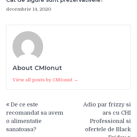
Cat de sigure sunt prezervativele?
decembrie 14, 2020
About CMIonut
View all posts by CMIonut →
Navigare
De ce este
Adio par frizzy si
în
recomandat sa avem
ars cu CHI
articole
o alimentatie
Professional si
sanatoasa?
ofertele de Black