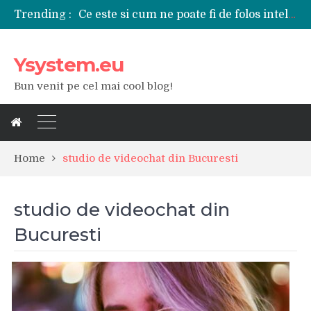
Ce este si cum ne poate fi de folos inteligenta artificiala?
Trending :
Tipuri de polizoare de care este nevoie intr-un atelier
Utilizarea diferitelor jucarii sexuale in viata de cuplu
De ce poate fi riscant consumul de bauturi alcoolice?
Ysystem.eu
Ce marca auto sa aleg dintre Mercedes, Audi si BMW?
Bun venit pe cel mai cool blog!
Merita sa aleg un gard din fier forjat pentru curtea casei?
Cele mai bune smartphone-uri lansate in anul 2024
Modul in care a evoluat tehnologia in ultimul secol
Ce scule si unelte sunt necesare intr-un service auto?
iPhone 16Pro Max sau Samsung Galaxy S24 Ultra?
Home
studio de videochat din Bucuresti
studio de videochat din
Bucuresti