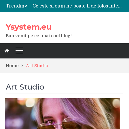
Ce este si cum ne poate fi de folos inteligenta artificiala?
Trending :
Tipuri de polizoare de care este nevoie intr-un atelier
Utilizarea diferitelor jucarii sexuale in viata de cuplu
De ce poate fi riscant consumul de bauturi alcoolice?
Ysystem.eu
Ce marca auto sa aleg dintre Mercedes, Audi si BMW?
Bun venit pe cel mai cool blog!
Merita sa aleg un gard din fier forjat pentru curtea casei?
Cele mai bune smartphone-uri lansate in anul 2024
Modul in care a evoluat tehnologia in ultimul secol
Ce scule si unelte sunt necesare intr-un service auto?
iPhone 16Pro Max sau Samsung Galaxy S24 Ultra?
Home
Art Studio
Art Studio