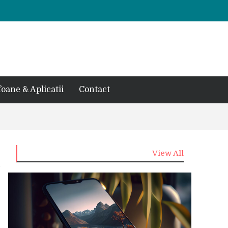
foane & Aplicatii
Contact
View All