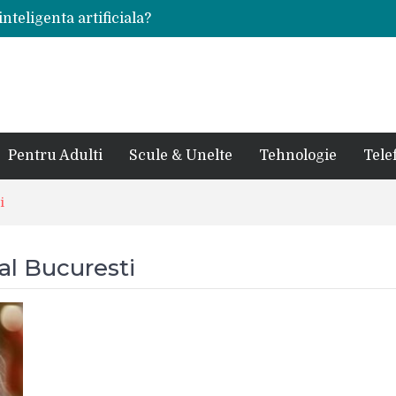
inteligenta artificiala?
voie intr-un atelier
ale in viata de cuplu
 bauturi alcoolice?
cedes, Audi si BMW?
rjat pentru curtea casei?
sate in anul 2024
 in ultimul secol
Pentru Adulti
Scule & Unelte
Tehnologie
Tele
ntr-un service auto?
laxy S24 Ultra?
i
al Bucuresti