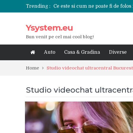
Trending :
Ce este si cum ne poate fi de folos 
Tipuri de polizoare de care este ne
Utilizarea diferitelor jucarii sexu
Ysystem.eu
De ce poate fi riscant consumul de
Ce marca auto sa aleg dintre Mer
Bun venit pe cel mai cool blog!
Merita sa aleg un gard din fier fo
Cele mai bune smartphone-uri lan
Modul in care a evoluat tehnologia
Auto
Casa & Gradina
Diverse
Ce scule si unelte sunt necesare i
iPhone 16Pro Max sau Samsung Ga
Home
Studio videochat ultracentral Bucurest
Studio videochat ultracentr