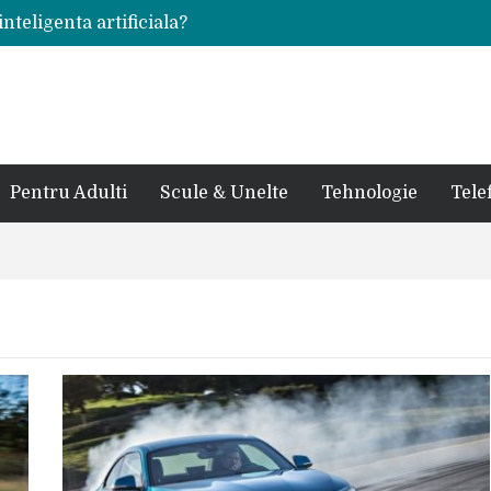
inteligenta artificiala?
voie intr-un atelier
ale in viata de cuplu
 bauturi alcoolice?
cedes, Audi si BMW?
rjat pentru curtea casei?
sate in anul 2024
 in ultimul secol
Pentru Adulti
Scule & Unelte
Tehnologie
Tele
ntr-un service auto?
laxy S24 Ultra?