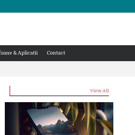
foane & Aplicatii
Contact
View All