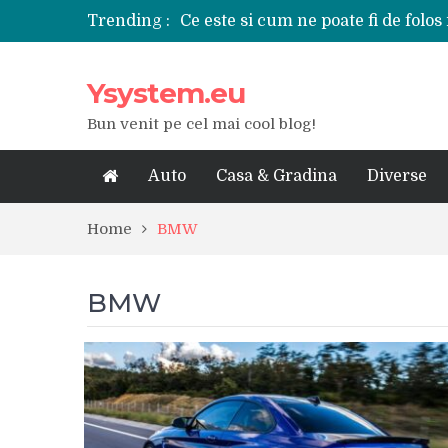
Trending :
Ce este si cum ne poate fi de folos 
Tipuri de polizoare de care este ne
Utilizarea diferitelor jucarii sexu
Ysystem.eu
De ce poate fi riscant consumul de
Ce marca auto sa aleg dintre Mer
Bun venit pe cel mai cool blog!
Merita sa aleg un gard din fier fo
Cele mai bune smartphone-uri lan
Modul in care a evoluat tehnologia
Auto
Casa & Gradina
Diverse
Ce scule si unelte sunt necesare i
iPhone 16Pro Max sau Samsung Ga
Home
BMW
BMW