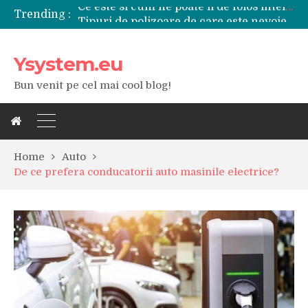
Trending :
Tipuri de polizoare de care este nevoie intr-un atelier
Utilizarea diferitelor jucarii sexuale in viata de cuplu
De ce poate fi riscant consumul de bauturi alcoolice?
Ysystem.eu
Ce marca auto sa aleg dintre Mercedes, Audi si BMW?
Merita sa aleg un gard din fier forjat pentru curtea casei?
Bun venit pe cel mai cool blog!
Cele mai bune smartphone-uri lansate in anul 2024
Modul in care a evoluat tehnologia in ultimul secol
Ce scule si unelte sunt necesare intr-un service auto?
iPhone 16Pro Max sau Samsung Galaxy S24 Ultra?
Home
Auto
De ce prefera conducatorii auto masinile electrice?