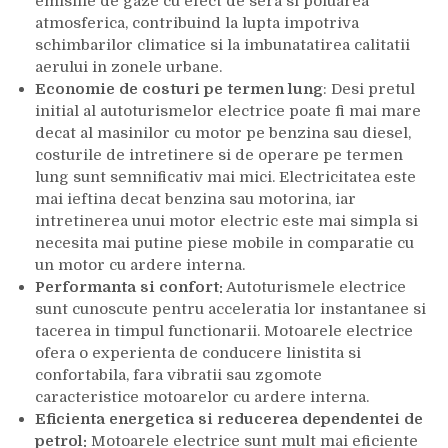
emisiile de gaze cu efect de sera si poluarea
atmosferica, contribuind la lupta impotriva
schimbarilor climatice si la imbunatatirea calitatii
aerului in zonele urbane.
Economie de costuri pe termen lung
: Desi pretul
initial al autoturismelor electrice poate fi mai mare
decat al masinilor cu motor pe benzina sau diesel,
costurile de intretinere si de operare pe termen
lung sunt semnificativ mai mici. Electricitatea este
mai ieftina decat benzina sau motorina, iar
intretinerea unui motor electric este mai simpla si
necesita mai putine piese mobile in comparatie cu
un motor cu ardere interna.
Performanta si confort:
Autoturismele electrice
sunt cunoscute pentru acceleratia lor instantanee si
tacerea in timpul functionarii. Motoarele electrice
ofera o experienta de conducere linistita si
confortabila, fara vibratii sau zgomote
caracteristice motoarelor cu ardere interna.
Eficienta energetica si reducerea dependentei de
petrol:
Motoarele electrice sunt mult mai eficiente