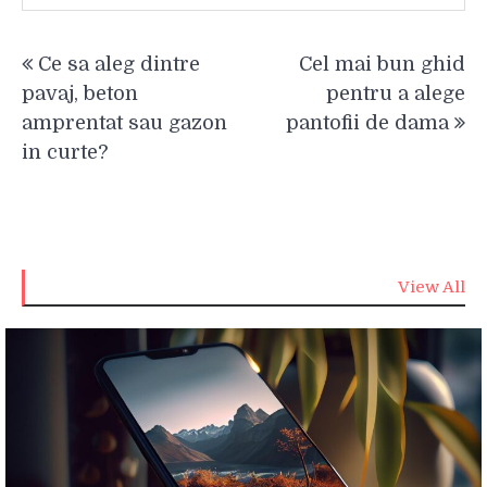
Navigare
Ce sa aleg dintre
Cel mai bun ghid
în
pavaj, beton
pentru a alege
articole
amprentat sau gazon
pantofii de dama
in curte?
View All