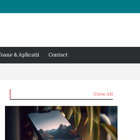
foane & Aplicatii
Contact
View All