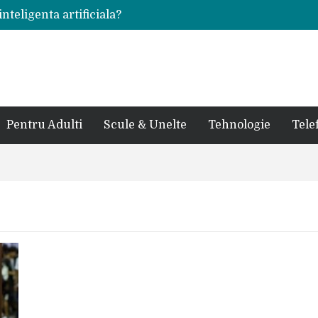
inteligenta artificiala?
voie intr-un atelier
ale in viata de cuplu
 bauturi alcoolice?
cedes, Audi si BMW?
rjat pentru curtea casei?
sate in anul 2024
 in ultimul secol
Pentru Adulti
Scule & Unelte
Tehnologie
Tele
ntr-un service auto?
laxy S24 Ultra?