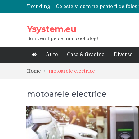
Trending :
Ce este si cum ne poate fi de folos 
Tipuri de polizoare de care este ne
Utilizarea diferitelor jucarii sexu
Ysystem.eu
De ce poate fi riscant consumul de
Ce marca auto sa aleg dintre Mer
Bun venit pe cel mai cool blog!
Merita sa aleg un gard din fier fo
Cele mai bune smartphone-uri lan
Modul in care a evoluat tehnologia
Auto
Casa & Gradina
Diverse
Ce scule si unelte sunt necesare i
iPhone 16Pro Max sau Samsung Ga
Home
motoarele electrice
motoarele electrice