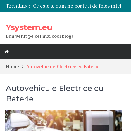
Ce este si cum ne poate fi de folos inteligenta artificiala?
Trending :
Tipuri de polizoare de care este nevoie intr-un atelier
Utilizarea diferitelor jucarii sexuale in viata de cuplu
De ce poate fi riscant consumul de bauturi alcoolice?
Ysystem.eu
Ce marca auto sa aleg dintre Mercedes, Audi si BMW?
Bun venit pe cel mai cool blog!
Merita sa aleg un gard din fier forjat pentru curtea casei?
Cele mai bune smartphone-uri lansate in anul 2024
Modul in care a evoluat tehnologia in ultimul secol
Ce scule si unelte sunt necesare intr-un service auto?
iPhone 16Pro Max sau Samsung Galaxy S24 Ultra?
Home
Autovehicule Electrice cu Baterie
Autovehicule Electrice cu
Baterie