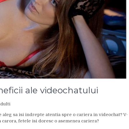
ficii ale videochatului
dulti
te aleg sa isi indrepte atentia spre o cariera in videochat? V-
a carora, fetele isi doresc o asemenea cariera?