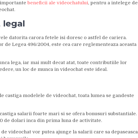
i importante
beneficii ale videochatului
, pentru a intelege de
eochat.
 legal
le datorita carora fetele isi doresc o astfel de cariera.
ior de Legea 496/2004, este cea care reglementeaza aceasta
nca lega, iar mai mult decat atat, toate contributiile lor
 vedere, un loc de munca in videochat este ideal.
 le castiga modelele de videochat, toata lumea se gandeste
castiga salarii foarte mari si se ofera bonusuri substantiale.
 de dolari inca din prima luna de activitate.
de videochat vor putea ajunge la salarii care sa depaseasca