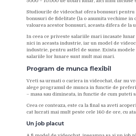
5000 – 10.000 de dolari lunar, aici fiind incluse 
Studiourile de videochat ofera bonusuri pentr
bonusuri de fidelitate (la o anumita vechime in c
valoarea acestor bonusuri, aceasta difera de la un
In ceea ce priveste salariile mari incasate luna
nici in aceasta industrie, iar un model de videoc
industrie, pentru astfel de sume. Exista modele 
salariile lor lunare sunt mult mai mari.
Program de munca flexibil
Vreti sa urmati o cariera in videochat, dar nu vret
alege programul de munca in functie de preferi
– masa sau dimineata, in functie de cum puteti s
Ceea ce conteaza, este ca la final sa aveti acop
cat lucrati mai mult peste cele 160 de ore, cu atat
Un job placut
A fi model de videochat, inseamna sa ai un job pl