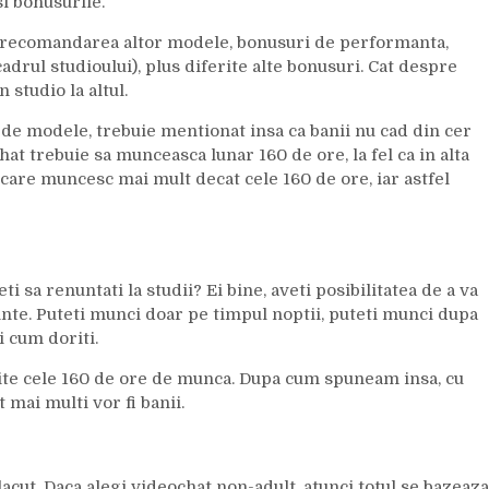
si bonusurile.
u recomandarea altor modele, bonusuri de performanta,
adrul studioului), plus diferite alte bonusuri. Cat despre
 studio la altul.
r de modele, trebuie mentionat insa ca banii nu cad din cer
hat trebuie sa munceasca lunar 160 de ore, la fel ca in alta
care muncesc mai mult decat cele 160 de ore, iar astfel
i sa renuntati la studii? Ei bine, aveti posibilitatea de a va
nte. Puteti munci doar pe timpul noptii, puteti munci dupa
i cum doriti.
erite cele 160 de ore de munca. Dupa cum spuneam insa, cu
 mai multi vor fi banii.
acut. Daca alegi videochat non-adult, atunci totul se bazeaza