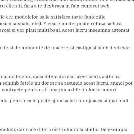
cu clientii, fara a te dezbraca in fata camerei web.
 le cer modelelor sa le satisfaca toate fanteziile
ucarii sexuale, etc.). Fiecare model poate refuza sa faca
nerosi si vor plati multi bani. Acest lucru inseamna automat
parte si de momente de placere, si castiga si bani; deci este
ea modelelor, daca fetele doresc acest lucru, astfel ca
in schimb fetele nu doresc sa ascunda acest lucru, atunci pot
e contracte pentru a fi imaginea diferitelor branduri.
ta, pentru ca le poate ajuta sa isi rotunjeasca si mai mult
eneficii, dar care difera de la studio la studio. De exemplu,