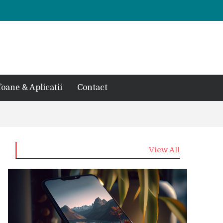
foane & Aplicatii
Contact
View All