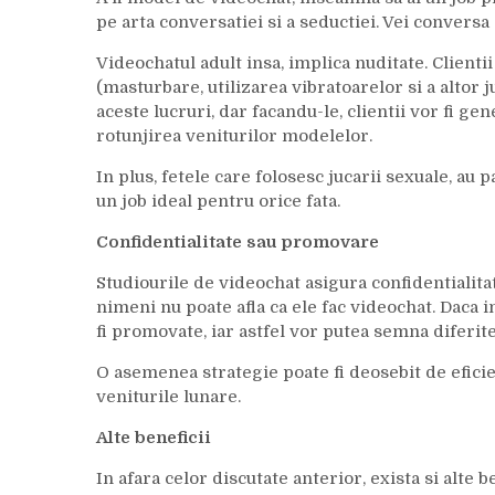
pe arta conversatiei si a seductiei. Vei conversa 
Videochatul adult insa, implica nuditate. Clientii
(masturbare, utilizarea vibratoarelor si a altor j
aceste lucruri, dar facandu-le, clientii vor fi ge
rotunjirea veniturilor modelelor.
In plus, fetele care folosesc jucarii sexuale, au 
un job ideal pentru orice fata.
Confidentialitate sau promovare
Studiourile de videochat asigura confidentialitat
nimeni nu poate afla ca ele fac videochat. Daca 
fi promovate, iar astfel vor putea semna diferit
O asemenea strategie poate fi deosebit de eficien
veniturile lunare.
Alte beneficii
In afara celor discutate anterior, exista si alte b