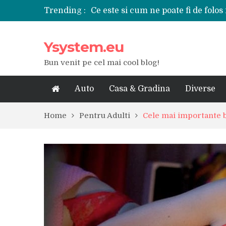
Trending :
Ce este si cum ne poate fi de folos 
Tipuri de polizoare de care este ne
Utilizarea diferitelor jucarii sexu
Ysystem.eu
De ce poate fi riscant consumul de
Ce marca auto sa aleg dintre Mer
Bun venit pe cel mai cool blog!
Merita sa aleg un gard din fier fo
Cele mai bune smartphone-uri lan
Modul in care a evoluat tehnologia
Auto
Casa & Gradina
Diverse
Ce scule si unelte sunt necesare i
iPhone 16Pro Max sau Samsung Ga
Home
Pentru Adulti
Cele mai importante b