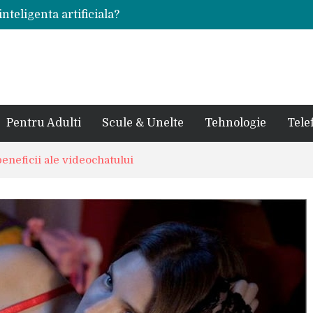
inteligenta artificiala?
voie intr-un atelier
ale in viata de cuplu
 bauturi alcoolice?
cedes, Audi si BMW?
rjat pentru curtea casei?
sate in anul 2024
 in ultimul secol
Pentru Adulti
Scule & Unelte
Tehnologie
Tele
ntr-un service auto?
laxy S24 Ultra?
eneficii ale videochatului