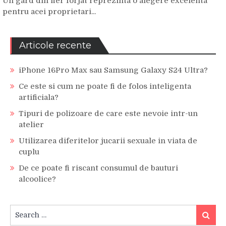
Un gard din fier forjat reprezinta o alegere excelenta
pentru acei proprietari...
Articole recente
iPhone 16Pro Max sau Samsung Galaxy S24 Ultra?
Ce este si cum ne poate fi de folos inteligenta
artificiala?
Tipuri de polizoare de care este nevoie intr-un
atelier
Utilizarea diferitelor jucarii sexuale in viata de
cuplu
De ce poate fi riscant consumul de bauturi
alcoolice?
Search
Search
for: