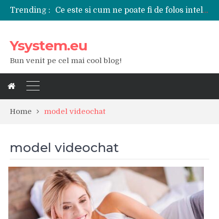
Ce este si cum ne poate fi de folos inteligenta artificiala?
Trending :
Tipuri de polizoare de care este nevoie intr-un atelier
Utilizarea diferitelor jucarii sexuale in viata de cuplu
De ce poate fi riscant consumul de bauturi alcoolice?
Ysystem.eu
Ce marca auto sa aleg dintre Mercedes, Audi si BMW?
Merita sa aleg un gard din fier forjat pentru curtea casei?
Bun venit pe cel mai cool blog!
Cele mai bune smartphone-uri lansate in anul 2024
Modul in care a evoluat tehnologia in ultimul secol
Ce scule si unelte sunt necesare intr-un service auto?
iPhone 16Pro Max sau Samsung Galaxy S24 Ultra?
Home
model videochat
model videochat