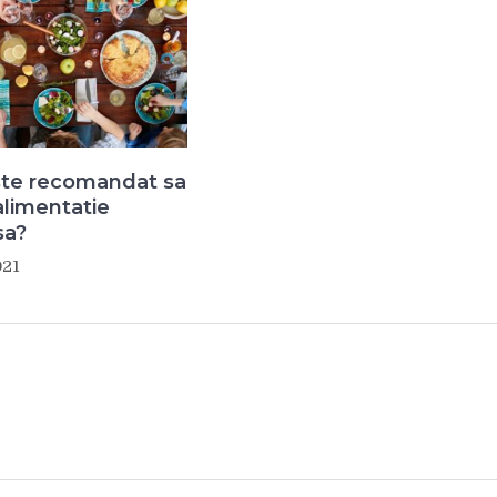
ste recomandat sa
limentatie
sa?
021