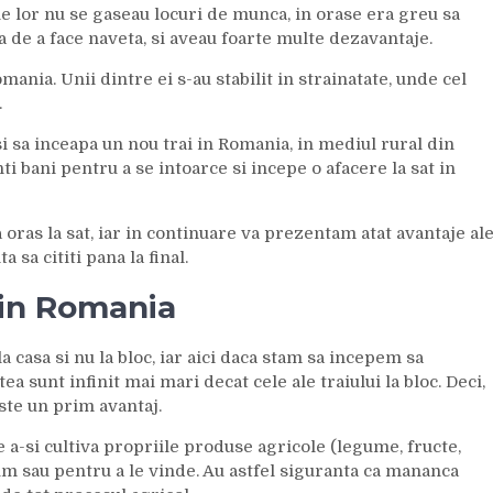
ile lor nu se gaseau locuri de munca, in orase era greu sa
 de a face naveta, si aveau foarte multe dezavantaje.
mania. Unii dintre ei s-au stabilit in strainatate, unde cel
.
 si sa inceapa un nou trai in Romania, in mediul rural din
ti bani pentru a se intoarce si incepe o afacere la sat in
a oras la sat, iar in continuare va prezentam atat avantaje al
a sa cititi pana la final.
t in Romania
la casa si nu la bloc, iar aici daca stam sa incepem sa
ea sunt infinit mai mari decat cele ale traiului la bloc. Deci,
 este un prim avantaj.
 de a-si cultiva propriile produse agricole (legume, fructe,
m sau pentru a le vinde. Au astfel siguranta ca mananca