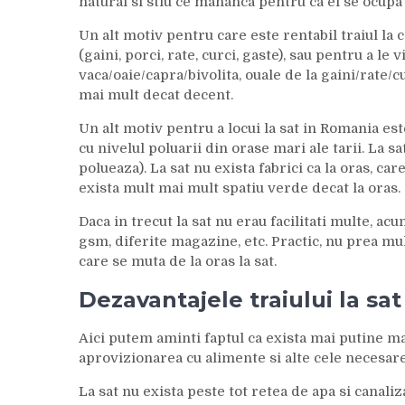
natural si stiu ce mananca pentru ca ei se ocupa 
Un alt motiv pentru care este rentabil traiul la
(gaini, porci, rate, curci, gaste), sau pentru a le
vaca/oaie/capra/bivolita, ouale de la gaini/rate/c
mai mult decat decent.
Un alt motiv pentru a locui la sat in Romania es
cu nivelul poluarii din orase mari ale tarii. La s
polueaza). La sat nu exista fabrici ca la oras, car
exista mult mai mult spatiu verde decat la oras.
Daca in trecut la sat nu erau facilitati multe, ac
gsm, diferite magazine, etc. Practic, nu prea mul
care se muta de la oras la sat.
Dezavantajele traiului la sat
Aici putem aminti faptul ca exista mai putine m
aprovizionarea cu alimente si alte cele necesare 
La sat nu exista peste tot retea de apa si canaliza