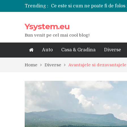
Trending :
Ce este si cum ne poate fi de folos 
Tipuri de polizoare de care este ne
Utilizarea diferitelor jucarii sexu
Ysystem.eu
De ce poate fi riscant consumul de
Ce marca auto sa aleg dintre Mer
Bun venit pe cel mai cool blog!
Merita sa aleg un gard din fier fo
Cele mai bune smartphone-uri lan
Modul in care a evoluat tehnologia
Auto
Casa & Gradina
Diverse
Ce scule si unelte sunt necesare i
iPhone 16Pro Max sau Samsung Ga
Home
Diverse
Avantajele si dezavantajele 