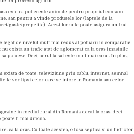
de tot procesul agricol.
 casa este ca pot creste animale pentru propriul consum
 vine, sau pentru a vinde produsele lor (laptele de la
urci/gaste/prepelite). Acest lucru le poate asigura un trai
te legat de nivelul mult mai redus al poluarii in comparatie
at nu exista un trafic atat de aglomerat ca la oras (masinile
e sa polueze. Deci, aerul la sat este mult mai curat. In plus,
um exista de toate: televiziune prin cablu, internet, semnal
te le vor lipsi celor care se intorc in Romania sau celor
agazine in mediul rural din Romania decat la oras, deci
poate fi mai dificila.
re, ca la oras. Cu toate acestea, o fosa septica si un hidrofor