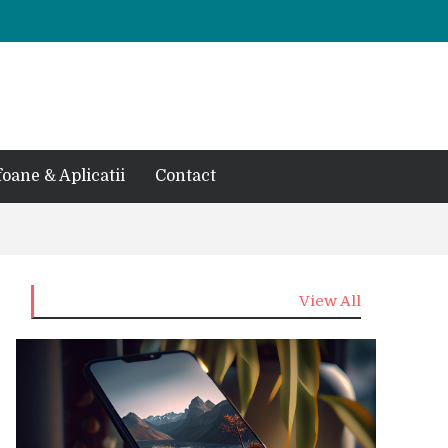
foane & Aplicatii
Contact
View All