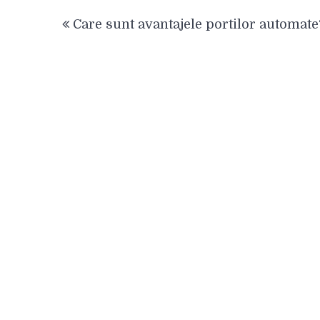
Navigare
Care sunt avantajele portilor automate
în
articole