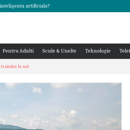
inteligenta artificiala?
voie intr-un atelier
ale in viata de cuplu
 bauturi alcoolice?
cedes, Audi si BMW?
rjat pentru curtea casei?
sate in anul 2024
 in ultimul secol
Pentru Adulti
Scule & Unelte
Tehnologie
Tele
ntr-un service auto?
laxy S24 Ultra?
traiului la sat