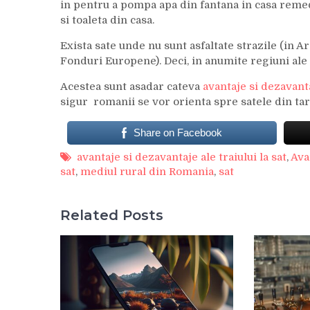
in pentru a pompa apa din fantana in casa remedi
si toaleta din casa.
Exista sate unde nu sunt asfaltate strazile (in A
Fonduri Europene). Deci, in anumite regiuni ale t
Acestea sunt asadar cateva
avantaje si dezavanta
sigur romanii se vor orienta spre satele din tar
Share on Facebook
avantaje si dezavantaje ale traiului la sat
,
Ava
sat
,
mediul rural din Romania
,
sat
Related Posts