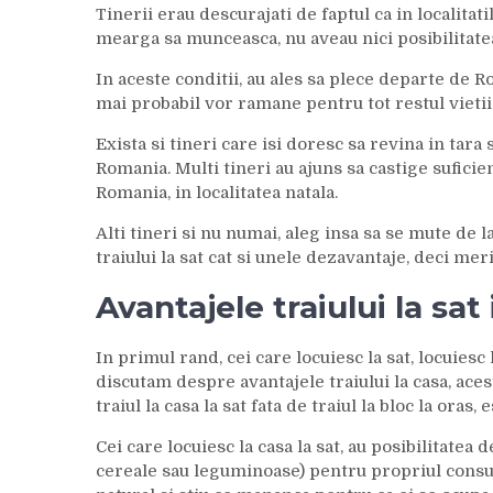
Tinerii erau descurajati de faptul ca in localitat
mearga sa munceasca, nu aveau nici posibilitatea
In aceste conditii, au ales sa plece departe de Ro
mai probabil vor ramane pentru tot restul vietii
Exista si tineri care isi doresc sa revina in tara
Romania. Multi tineri au ajuns sa castige suficien
Romania, in localitatea natala.
Alti tineri si nu numai, aleg insa sa se mute de l
traiului la sat cat si unele dezavantaje, deci merit
Avantajele traiului la sa
In primul rand, cei care locuiesc la sat, locuiesc 
discutam despre avantajele traiului la casa, acest
traiul la casa la sat fata de traiul la bloc la oras,
Cei care locuiesc la casa la sat, au posibilitatea
cereale sau leguminoase) pentru propriul consu