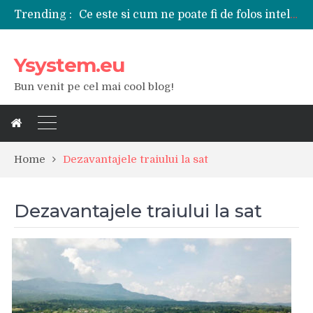
Ce este si cum ne poate fi de folos inteligenta artificiala?
Trending :
Tipuri de polizoare de care este nevoie intr-un atelier
Utilizarea diferitelor jucarii sexuale in viata de cuplu
De ce poate fi riscant consumul de bauturi alcoolice?
Ysystem.eu
Ce marca auto sa aleg dintre Mercedes, Audi si BMW?
Merita sa aleg un gard din fier forjat pentru curtea casei?
Bun venit pe cel mai cool blog!
Cele mai bune smartphone-uri lansate in anul 2024
Modul in care a evoluat tehnologia in ultimul secol
Ce scule si unelte sunt necesare intr-un service auto?
iPhone 16Pro Max sau Samsung Galaxy S24 Ultra?
Home
Dezavantajele traiului la sat
Dezavantajele traiului la sat