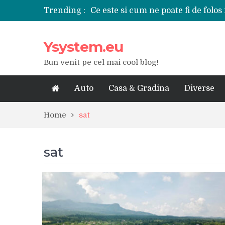
Trending :
Ce este si cum ne poate fi de folos 
Tipuri de polizoare de care este ne
Utilizarea diferitelor jucarii sexu
Ysystem.eu
De ce poate fi riscant consumul de
Ce marca auto sa aleg dintre Mer
Bun venit pe cel mai cool blog!
Merita sa aleg un gard din fier fo
Cele mai bune smartphone-uri lan
Modul in care a evoluat tehnologia
Auto
Casa & Gradina
Diverse
Ce scule si unelte sunt necesare i
iPhone 16Pro Max sau Samsung Ga
Home
sat
sat