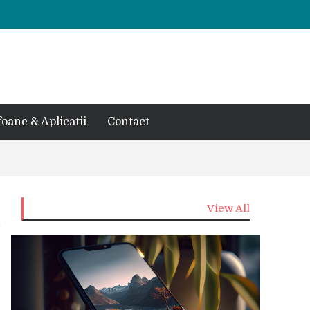
foane & Aplicatii
Contact
View All