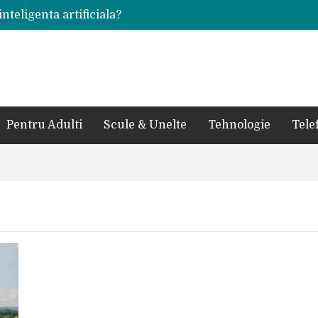
inteligenta artificiala?
voie intr-un atelier
ale in viata de cuplu
 bauturi alcoolice?
cedes, Audi si BMW?
rjat pentru curtea casei?
sate in anul 2024
 in ultimul secol
Pentru Adulti
Scule & Unelte
Tehnologie
Tele
ntr-un service auto?
laxy S24 Ultra?