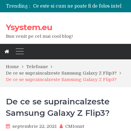
Ce este si cum ne poate fi de folos inteligenta artificiala?
Trending :
Tipuri de polizoare de care este nevoie intr-un atelier
Utilizarea diferitelor jucarii sexuale in viata de cuplu
De ce poate fi riscant consumul de bauturi alcoolice?
Ysystem.eu
Ce marca auto sa aleg dintre Mercedes, Audi si BMW?
Merita sa aleg un gard din fier forjat pentru curtea casei?
Bun venit pe cel mai cool blog!
Cele mai bune smartphone-uri lansate in anul 2024
Modul in care a evoluat tehnologia in ultimul secol
Ce scule si unelte sunt necesare intr-un service auto?
iPhone 16Pro Max sau Samsung Galaxy S24 Ultra?
Home
Telefoane
De ce se supraincalzeste Samsung Galaxy Z Flip3?
De ce se supraincalzeste Samsung Galaxy Z Flip3?
De ce se supraincalzeste
Samsung Galaxy Z Flip3?
septembrie 22, 2021
CMIonut