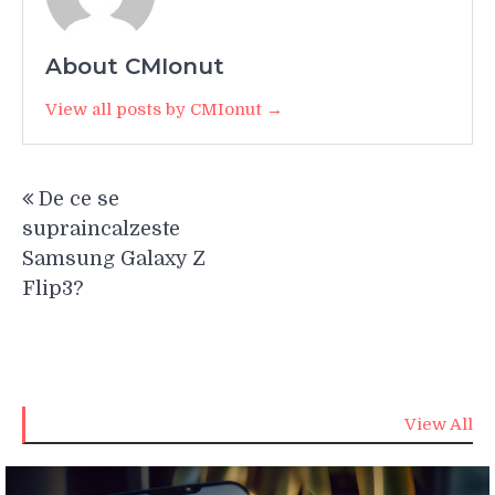
About CMIonut
View all posts by CMIonut →
Navigare
De ce se
în
supraincalzeste
articole
Samsung Galaxy Z
Flip3?
View All