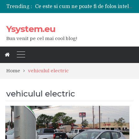
Ce este si cum ne poate fi de folos inteligenta artificiala?
Trending :
Tipuri de polizoare de care este nevoie intr-un atelier
Utilizarea diferitelor jucarii sexuale in viata de cuplu
De ce poate fi riscant consumul de bauturi alcoolice?
Ysystem.eu
Ce marca auto sa aleg dintre Mercedes, Audi si BMW?
Bun venit pe cel mai cool blog!
Merita sa aleg un gard din fier forjat pentru curtea casei?
Cele mai bune smartphone-uri lansate in anul 2024
Modul in care a evoluat tehnologia in ultimul secol
Ce scule si unelte sunt necesare intr-un service auto?
iPhone 16Pro Max sau Samsung Galaxy S24 Ultra?
Home
vehiculul electric
vehiculul electric