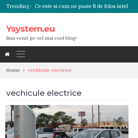
Ce este si cum ne poate fi de folos inteligenta artificiala?
Trending :
Tipuri de polizoare de care este nevoie intr-un atelier
Utilizarea diferitelor jucarii sexuale in viata de cuplu
De ce poate fi riscant consumul de bauturi alcoolice?
Ysystem.eu
Ce marca auto sa aleg dintre Mercedes, Audi si BMW?
Bun venit pe cel mai cool blog!
Merita sa aleg un gard din fier forjat pentru curtea casei?
Cele mai bune smartphone-uri lansate in anul 2024
Modul in care a evoluat tehnologia in ultimul secol
Ce scule si unelte sunt necesare intr-un service auto?
iPhone 16Pro Max sau Samsung Galaxy S24 Ultra?
Home
vechicule electrice
vechicule electrice