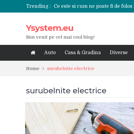
Trending :
Ce este si cum ne poate fi de folos 
Tipuri de polizoare de care este ne
Utilizarea diferitelor jucarii sexu
Ysystem.eu
De ce poate fi riscant consumul de
Ce marca auto sa aleg dintre Mer
Bun venit pe cel mai cool blog!
Merita sa aleg un gard din fier fo
Cele mai bune smartphone-uri lan
Modul in care a evoluat tehnologia
Auto
Casa & Gradina
Diverse
Ce scule si unelte sunt necesare i
iPhone 16Pro Max sau Samsung Ga
Home
surubelnite electrice
surubelnite electrice