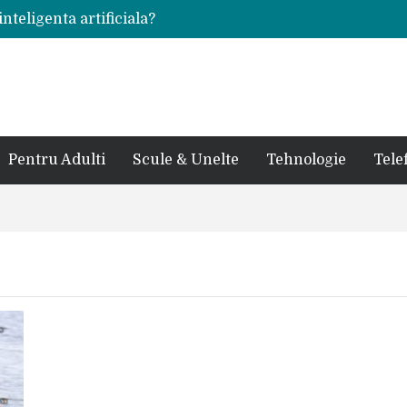
inteligenta artificiala?
voie intr-un atelier
ale in viata de cuplu
 bauturi alcoolice?
cedes, Audi si BMW?
rjat pentru curtea casei?
sate in anul 2024
 in ultimul secol
Pentru Adulti
Scule & Unelte
Tehnologie
Tele
ntr-un service auto?
laxy S24 Ultra?