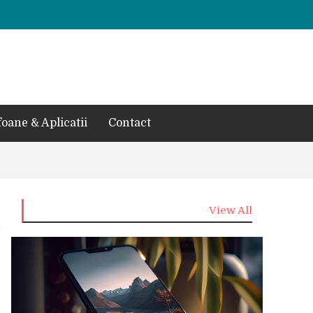
foane & Aplicatii
Contact
View All