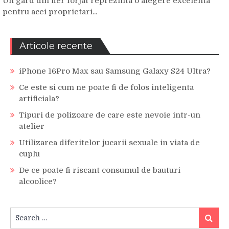
Un gard din fier forjat reprezinta o alegere excelenta
pentru acei proprietari...
Articole recente
iPhone 16Pro Max sau Samsung Galaxy S24 Ultra?
Ce este si cum ne poate fi de folos inteligenta
artificiala?
Tipuri de polizoare de care este nevoie intr-un
atelier
Utilizarea diferitelor jucarii sexuale in viata de
cuplu
De ce poate fi riscant consumul de bauturi
alcoolice?
Search
Search
for: