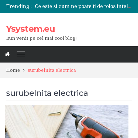
Ce este si cum ne poate fi de folos inteligenta artificiala?
Trending :
Tipuri de polizoare de care este nevoie intr-un atelier
Utilizarea diferitelor jucarii sexuale in viata de cuplu
De ce poate fi riscant consumul de bauturi alcoolice?
Ysystem.eu
Ce marca auto sa aleg dintre Mercedes, Audi si BMW?
Merita sa aleg un gard din fier forjat pentru curtea casei?
Bun venit pe cel mai cool blog!
Cele mai bune smartphone-uri lansate in anul 2024
Modul in care a evoluat tehnologia in ultimul secol
Ce scule si unelte sunt necesare intr-un service auto?
iPhone 16Pro Max sau Samsung Galaxy S24 Ultra?
Home
surubelnita electrica
surubelnita electrica