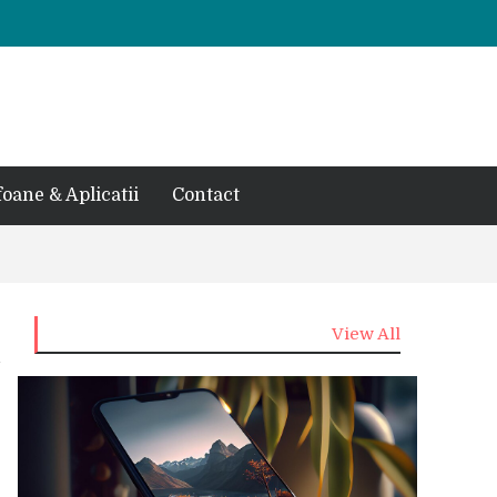
foane & Aplicatii
Contact
View All