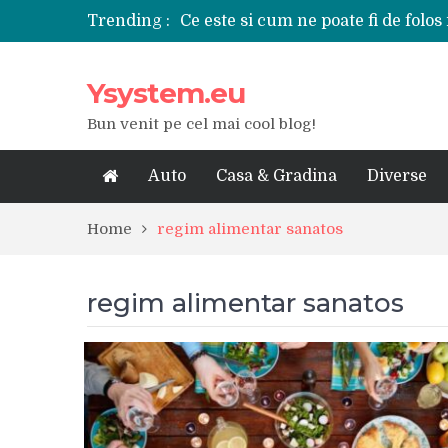
Trending :
Ce este si cum ne poate fi de folos 
Tipuri de polizoare de care este ne
Utilizarea diferitelor jucarii sexu
Ysystem.eu
De ce poate fi riscant consumul de
Ce marca auto sa aleg dintre Mer
Bun venit pe cel mai cool blog!
Merita sa aleg un gard din fier fo
Cele mai bune smartphone-uri lan
Modul in care a evoluat tehnologia
Auto
Casa & Gradina
Diverse
Ce scule si unelte sunt necesare i
iPhone 16Pro Max sau Samsung Ga
Home
regim alimentar sanatos
regim alimentar sanatos