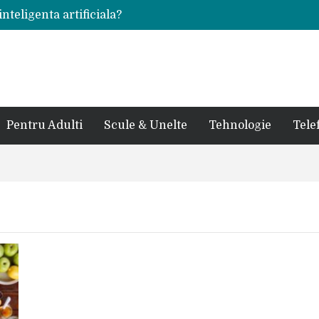
inteligenta artificiala?
voie intr-un atelier
ale in viata de cuplu
 bauturi alcoolice?
cedes, Audi si BMW?
rjat pentru curtea casei?
sate in anul 2024
 in ultimul secol
Pentru Adulti
Scule & Unelte
Tehnologie
Tele
ntr-un service auto?
laxy S24 Ultra?