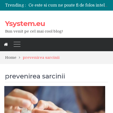
Ce este si cum ne poate fi de folos inteligenta artificiala?
Trending :
Tipuri de polizoare de care este nevoie intr-un atelier
Utilizarea diferitelor jucarii sexuale in viata de cuplu
De ce poate fi riscant consumul de bauturi alcoolice?
Ysystem.eu
Ce marca auto sa aleg dintre Mercedes, Audi si BMW?
Bun venit pe cel mai cool blog!
Merita sa aleg un gard din fier forjat pentru curtea casei?
Cele mai bune smartphone-uri lansate in anul 2024
Modul in care a evoluat tehnologia in ultimul secol
Ce scule si unelte sunt necesare intr-un service auto?
iPhone 16Pro Max sau Samsung Galaxy S24 Ultra?
Home
prevenirea sarcinii
prevenirea sarcinii