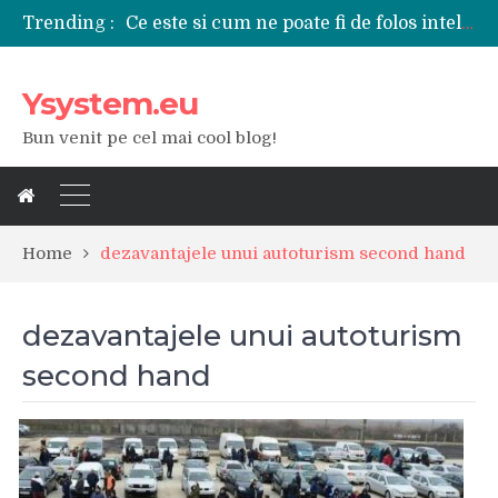
Ce este si cum ne poate fi de folos inteligenta artificiala?
Trending :
Tipuri de polizoare de care este nevoie intr-un atelier
Utilizarea diferitelor jucarii sexuale in viata de cuplu
De ce poate fi riscant consumul de bauturi alcoolice?
Ysystem.eu
Ce marca auto sa aleg dintre Mercedes, Audi si BMW?
Bun venit pe cel mai cool blog!
Merita sa aleg un gard din fier forjat pentru curtea casei?
Cele mai bune smartphone-uri lansate in anul 2024
Modul in care a evoluat tehnologia in ultimul secol
Ce scule si unelte sunt necesare intr-un service auto?
iPhone 16Pro Max sau Samsung Galaxy S24 Ultra?
Home
dezavantajele unui autoturism second hand
dezavantajele unui autoturism
second hand