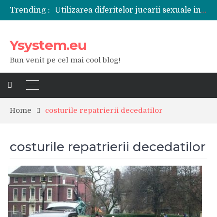
Trending :
Utilizarea diferitelor jucarii sexuale in viata de cuplu
De ce poate fi riscant consumul de bauturi alcoolice?
Ce marca auto sa aleg dintre Mercedes, Audi si BMW?
Ysystem.eu
Merita sa aleg un gard din fier forjat pentru curtea casei?
Cele mai bune smartphone-uri lansate in anul 2024
Bun venit pe cel mai cool blog!
Modul in care a evoluat tehnologia in ultimul secol
Ce scule si unelte sunt necesare intr-un service auto?
iPhone 16Pro Max sau Samsung Galaxy S24 Ultra?
Home
costurile repatrierii decedatilor
costurile repatrierii decedatilor