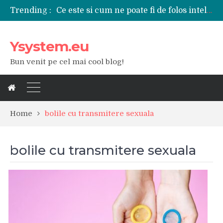
Ce este si cum ne poate fi de folos inteligenta artificiala?
Trending :
Tipuri de polizoare de care este nevoie intr-un atelier
Utilizarea diferitelor jucarii sexuale in viata de cuplu
De ce poate fi riscant consumul de bauturi alcoolice?
Ysystem.eu
Ce marca auto sa aleg dintre Mercedes, Audi si BMW?
Merita sa aleg un gard din fier forjat pentru curtea casei?
Bun venit pe cel mai cool blog!
Cele mai bune smartphone-uri lansate in anul 2024
Modul in care a evoluat tehnologia in ultimul secol
Ce scule si unelte sunt necesare intr-un service auto?
iPhone 16Pro Max sau Samsung Galaxy S24 Ultra?
Home
bolile cu transmitere sexuala
bolile cu transmitere sexuala