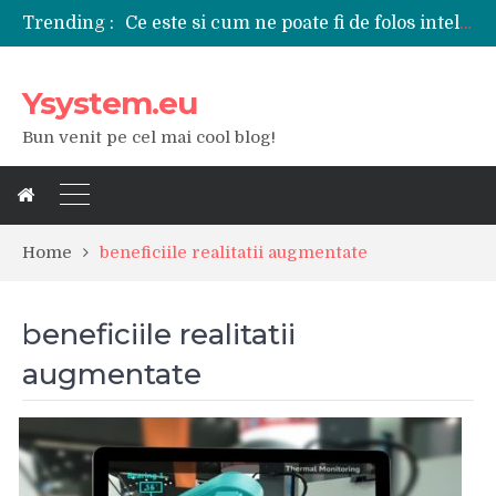
Ce este si cum ne poate fi de folos inteligenta artificiala?
Trending :
Tipuri de polizoare de care este nevoie intr-un atelier
Utilizarea diferitelor jucarii sexuale in viata de cuplu
De ce poate fi riscant consumul de bauturi alcoolice?
Ysystem.eu
Ce marca auto sa aleg dintre Mercedes, Audi si BMW?
Merita sa aleg un gard din fier forjat pentru curtea casei?
Bun venit pe cel mai cool blog!
Cele mai bune smartphone-uri lansate in anul 2024
Modul in care a evoluat tehnologia in ultimul secol
Ce scule si unelte sunt necesare intr-un service auto?
iPhone 16Pro Max sau Samsung Galaxy S24 Ultra?
Home
beneficiile realitatii augmentate
beneficiile realitatii
augmentate