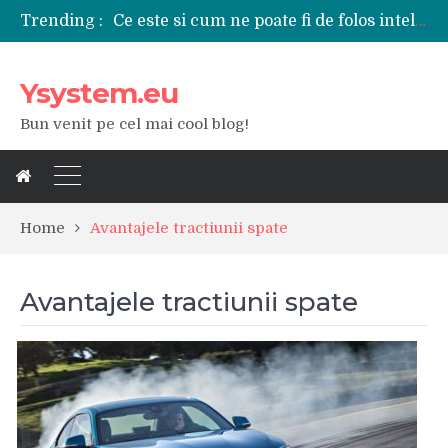
Trending :
Ce este si cum ne poate fi de folos inteligenta artificiala?
Tipuri de polizoare de care este nevoie intr-un atelier
Utilizarea diferitelor jucarii sexuale in viata de cuplu
Ysystem.eu
De ce poate fi riscant consumul de bauturi alcoolice?
Ce marca auto sa aleg dintre Mercedes, Audi si BMW?
Bun venit pe cel mai cool blog!
Merita sa aleg un gard din fier forjat pentru curtea casei?
Cele mai bune smartphone-uri lansate in anul 2024
Modul in care a evoluat tehnologia in ultimul secol
Ce scule si unelte sunt necesare intr-un service auto?
iPhone 16Pro Max sau Samsung Galaxy S24 Ultra?
Home
Avantajele tractiunii spate
Avantajele tractiunii spate