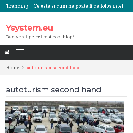
Trending :
Ce este si cum ne poate fi de folos inteligenta artificiala?
Tipuri de polizoare de care este nevoie intr-un atelier
Utilizarea diferitelor jucarii sexuale in viata de cuplu
Ysystem.eu
De ce poate fi riscant consumul de bauturi alcoolice?
Ce marca auto sa aleg dintre Mercedes, Audi si BMW?
Bun venit pe cel mai cool blog!
Merita sa aleg un gard din fier forjat pentru curtea casei?
Cele mai bune smartphone-uri lansate in anul 2024
Modul in care a evoluat tehnologia in ultimul secol
Ce scule si unelte sunt necesare intr-un service auto?
iPhone 16Pro Max sau Samsung Galaxy S24 Ultra?
Home
autoturism second hand
autoturism second hand