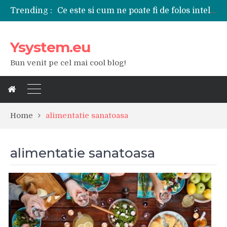
Ce este si cum ne poate fi de folos inteligenta artificiala?
Trending :
Tipuri de polizoare de care este nevoie intr-un atelier
Utilizarea diferitelor jucarii sexuale in viata de cuplu
De ce poate fi riscant consumul de bauturi alcoolice?
Ysystem.eu
Ce marca auto sa aleg dintre Mercedes, Audi si BMW?
Bun venit pe cel mai cool blog!
Merita sa aleg un gard din fier forjat pentru curtea casei?
Cele mai bune smartphone-uri lansate in anul 2024
Modul in care a evoluat tehnologia in ultimul secol
Ce scule si unelte sunt necesare intr-un service auto?
iPhone 16Pro Max sau Samsung Galaxy S24 Ultra?
Home
alimentatie sanatoasa
alimentatie sanatoasa