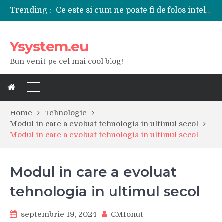
Ce este si cum ne poate fi de folos inteligenta artificiala?
Trending :
Tipuri de polizoare de care este nevoie intr-un atelier
Utilizarea diferitelor jucarii sexuale in viata de cuplu
De ce poate fi riscant consumul de bauturi alcoolice?
Ysystem.eu
Ce marca auto sa aleg dintre Mercedes, Audi si BMW?
Merita sa aleg un gard din fier forjat pentru curtea casei?
Bun venit pe cel mai cool blog!
Cele mai bune smartphone-uri lansate in anul 2024
Modul in care a evoluat tehnologia in ultimul secol
Ce scule si unelte sunt necesare intr-un service auto?
iPhone 16Pro Max sau Samsung Galaxy S24 Ultra?
Home
Tehnologie
Modul in care a evoluat tehnologia in ultimul secol
Modul in care a evoluat tehnologia in ultimul secol
Modul in care a evoluat
tehnologia in ultimul secol
septembrie 19, 2024
CMIonut