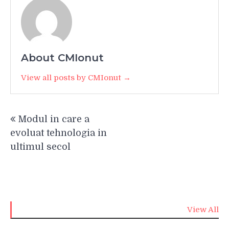
About CMIonut
View all posts by CMIonut →
Navigare
Modul in care a
în
evoluat tehnologia in
articole
ultimul secol
View All