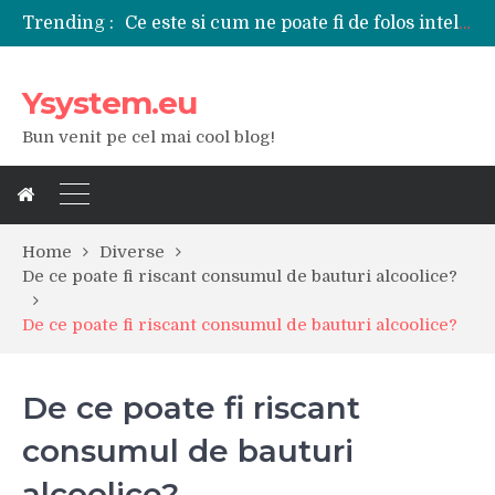
Ce este si cum ne poate fi de folos inteligenta artificiala?
Trending :
Tipuri de polizoare de care este nevoie intr-un atelier
Utilizarea diferitelor jucarii sexuale in viata de cuplu
De ce poate fi riscant consumul de bauturi alcoolice?
Ysystem.eu
Ce marca auto sa aleg dintre Mercedes, Audi si BMW?
Merita sa aleg un gard din fier forjat pentru curtea casei?
Bun venit pe cel mai cool blog!
Cele mai bune smartphone-uri lansate in anul 2024
Modul in care a evoluat tehnologia in ultimul secol
Ce scule si unelte sunt necesare intr-un service auto?
iPhone 16Pro Max sau Samsung Galaxy S24 Ultra?
Home
Diverse
De ce poate fi riscant consumul de bauturi alcoolice?
De ce poate fi riscant consumul de bauturi alcoolice?
De ce poate fi riscant
consumul de bauturi
alcoolice?