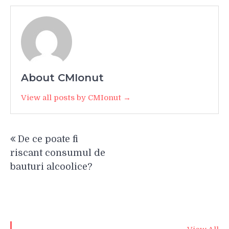
About CMIonut
View all posts by CMIonut →
Navigare
De ce poate fi
în
riscant consumul de
articole
bauturi alcoolice?